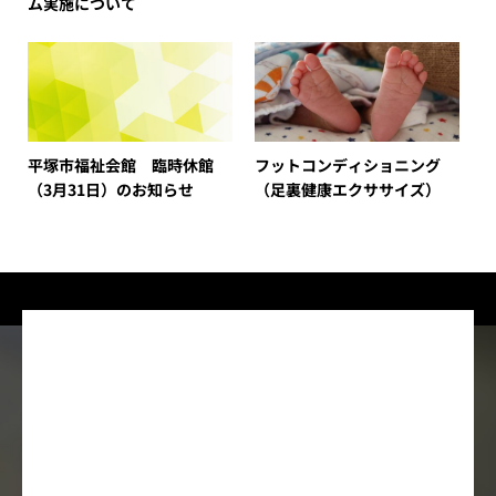
ム実施について
平塚市福祉会館 臨時休館
フットコンディショニング
（3月31日）のお知らせ
（足裏健康エクササイズ）
2026年8月
月
火
水
木
金
土
日
1
2
3
4
5
6
7
8
9