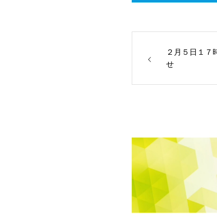
２月５日１７
せ