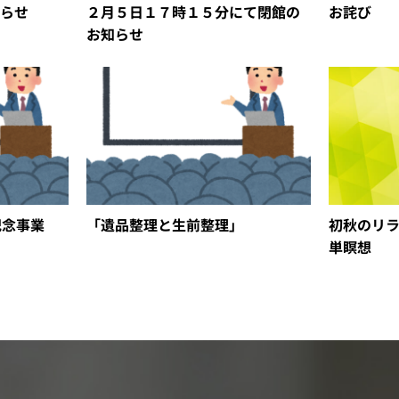
らせ
２月５日１７時１５分にて閉館の
お詫び
お知らせ
記念事業
「遺品整理と生前整理」
初秋のリ
単瞑想