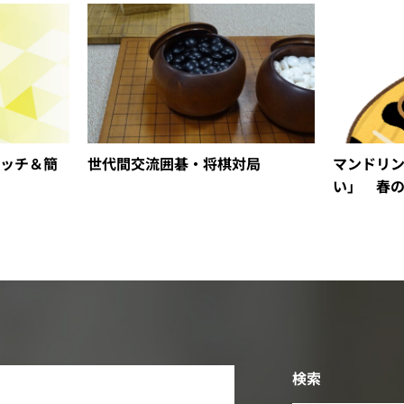
ッチ＆簡
世代間交流囲碁・将棋対局
マンドリ
い」 春
検索
2026年8月