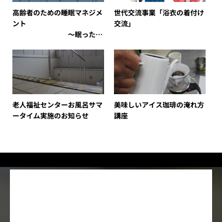
高齢者のための睡眠マネジメ
世代交流事業「浴衣の着付け
ント
交流」
～眠った人
にはかなわない～
老人福祉センターお風呂サマ
美味しいアイス珈琲の淹れ方
ータイム実施のお知らせ
講座
2026年8月
月
火
水
木
金
土
日